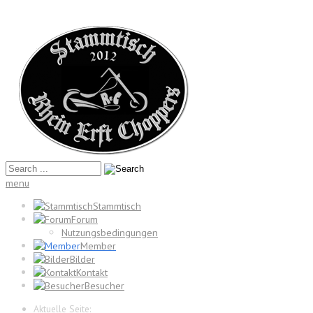
menu
Stammtisch
Forum
Nutzungsbedingungen
Member
Bilder
Kontakt
Besucher
Aktuelle Seite: