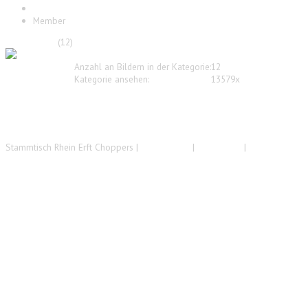
Startseite
Member
REC Member
(12)
Anzahl an Bildern in der Kategorie:
12
Kategorie ansehen:
13579x
Stammtisch Rhein Erft Choppers |
Datenschutz
|
Impressum
|
Disclaimer
www.template-joomspirit.com
Back to top