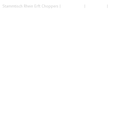
Stammtisch Rhein Erft Choppers |
Datenschutz
|
Impressum
|
Disclaimer
www.template-joomspirit.com
Back to top