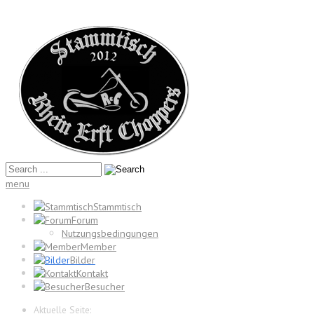
menu
Stammtisch
Forum
Nutzungsbedingungen
Member
Bilder
Kontakt
Besucher
Aktuelle Seite: